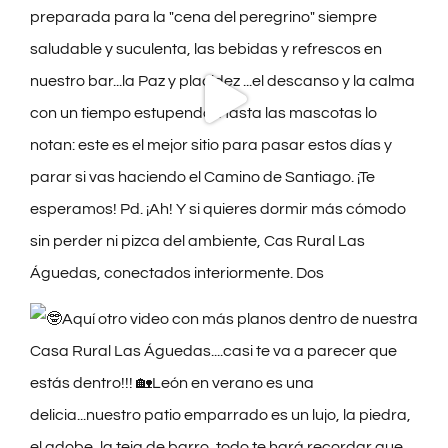
Se nos ha ido un gran amigo
DEP DON MANUEL
En @lasaguedas y en nuestra familia y
siempre estarás cerca y presente desde el
Cielo como lo estuviste en la Tierra.
Unidos a Hospital de Orbigo y a todo el
#CAMINO hoy hacemos una oración
especial por ti 🙏
https://www.astorgadigital.com/fallece-89-
anos-don-manuel-gonzalez-parroco-
hospital-orbigo/
3
1
3
X
Carica altro