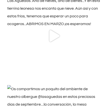
aumento
1
X
Las Águedas
@lasaguedas
·
17 May
🌸🏵🌺La primavera ha llegado a Las
Águedas y con ella peregrinos y huéspedes
que vienen a nuestro Albergue y Casa Rural.
¿Pasas por Astorga? Nos encuentras unos 4
km después en pleno Camino de Santiago
francés al finalizar Murias de Rechivaldo.
➡️Reserva http://lasaguedas.com
2
2
3
X
Las Águedas
@lasaguedas
·
8 Abr