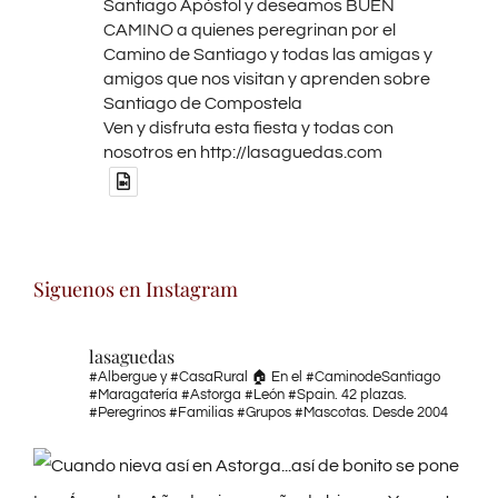
Santiago Apóstol y deseamos BUEN
CAMINO a quienes peregrinan por el
Camino de Santiago y todas las amigas y
amigos que nos visitan y aprenden sobre
Santiago de Compostela
Ven y disfruta esta fiesta y todas con
nosotros en http://lasaguedas.com
X
Siguenos en Instagram
Las Águedas
@lasaguedas
·
5 Jul
🚶El Camino de Santiago vive un
lasaguedas
auténtico auge, el número de peregrinos se
#Albergue y #CasaRural 🏠 En el #CaminodeSantiago
ha multiplicado por diez
#Maragatería #Astorga #León #Spain. 42 plazas.
#Peregrinos #Familias #Grupos #Mascotas. Desde 2004
▶️La ruta jacobea se ha convertido en un
fenómeno mundial, con un 70% de
peregrinos extranjeros y cifras en constante