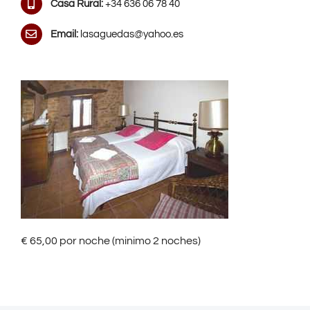
Casa Rural:
+34 636 06 78 40
Email:
lasaguedas@yahoo.es
€ 65,00 por noche (minimo 2 noches)