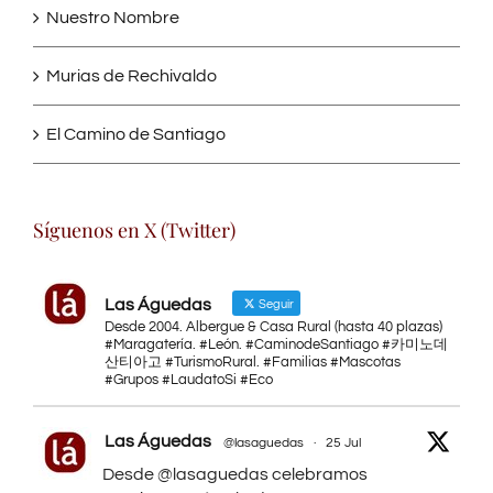
Nuestro Nombre
Murias de Rechivaldo
El Camino de Santiago
Síguenos en X (Twitter)
Las Águedas
Seguir
Desde 2004. Albergue & Casa Rural (hasta 40 plazas)
#Maragatería. #León. #CaminodeSantiago #카미노데
산티아고 #TurismoRural. #Familias #Mascotas
#Grupos #LaudatoSi #Eco
Las Águedas
@lasaguedas
·
25 Jul
Desde @lasaguedas celebramos